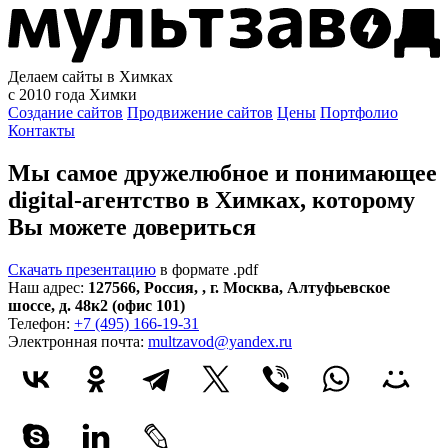
Делаем сайты в Химках
с 2010 года
Химки
Создание сайтов
Продвижение сайтов
Цены
Портфолио
Контакты
Мы самое дружелюбное и понимающее
digital-агентство в Химках, которому
Вы можете довериться
Скачать презентацию
в формате .pdf
Наш адрес:
127566
,
Россия
,
,
г. Москва
,
Алтуфьевское
шоссе, д. 48к2 (офис 101)
Телефон:
+7 (495) 166-19-31
Электронная почта:
multzavod@yandex.ru