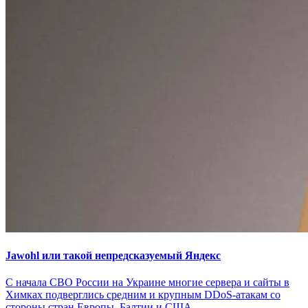
Jawohl или такой непредсказуемый Яндекс
С начала СВО России на Украине многие сервера и сайты в
Химках подверглись средним и крупным DDoS-атакам со
стороны стран Европы, Балтии и США.