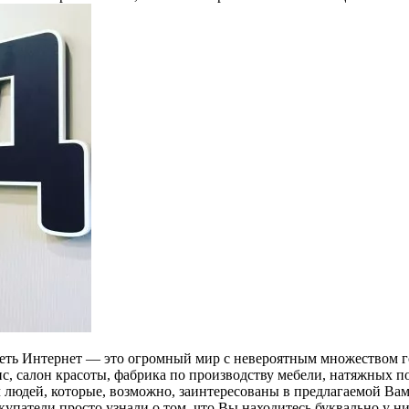
 сеть Интернет — это огромный мир с невероятным множеством г
с, салон красоты, фабрика по производству мебели, натяжных по
 людей, которые, возможно, заинтересованы в предлагаемой Ва
купатели просто узнали о том, что Вы находитесь буквально у 