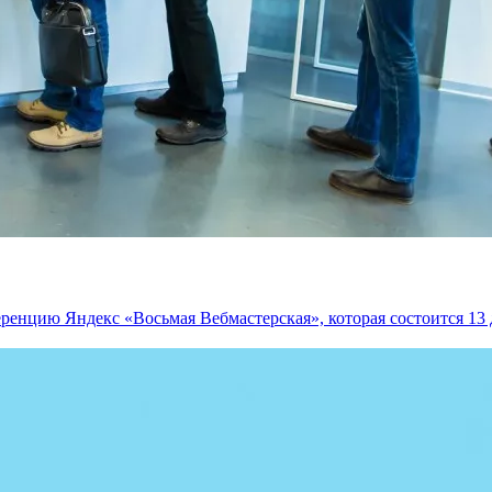
енцию Яндекс «Восьмая Вебмастерская», которая состоится 13 д