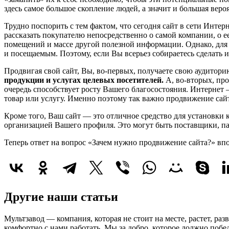
здесь самое большое скопление людей, а значит и большая вер
Трудно поспорить с тем фактом, что сегодня сайт в сети Инте
рассказать покупателю непосредственно о самой компании, о ее
помещений и массе другой полезной информации. Однако, для 
и посещаемым. Поэтому, если Вы всерьез собираетесь сделать 
Продвигая свой сайт, Вы, во-первых, получаете свою аудитор
продукции и услугах целевых посетителей.
А, во-вторых, про
очередь способствует росту Вашего благосостояния. Интерне
товар или услугу. Именно поэтому так важно продвижение сайт
Кроме того, Ваш сайт — это отличное средство для установки ко
организацией Вашего профиля. Это могут быть поставщики, парт
Теперь ответ на вопрос «Зачем нужно продвижение сайта?» вп
Другие наши статьи
Мультзавод — компания, которая не стоит на месте, растет, ра
комфортно с нами работать.
Мы за добро, которое должно побед