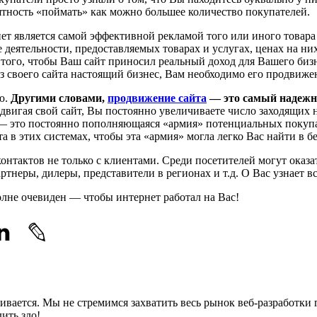
оятность «поймать» как можно большее количество покупателей.
рнет является самой эффективной рекламой того или иного товар
 деятельности, предоставляемых товарах и услугах, ценах на ни
того, чтобы Ваш сайт приносил реальный доход для Вашего бизн
из своего сайта настоящий бизнес, Вам необходимо его продвиже
ию.
Другими словами,
продвижение сайта
— это самый надежн
двигая свой сайт, Вы постоянно увеличиваете число заходящих н
т — это постоянно пополняющаяся «армия» потенциальных покуп
а в этих системах, чтобы эта «армия» могла легко Вас найти в 
нтактов не только с клиентами. Среди посетителей могут оказать
неры, дилеры, представители в регионах и т.д. О Вас узнает вс
олне очевиден — чтобы интернет работал на Вас!
звивается. Мы не стремимся захватить весь рынок веб-разработки
ить зло!