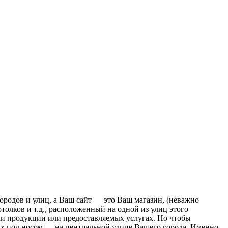
ородов и улиц, а Ваш сайт — это Ваш магазин, (неважно
толков и т.д., расположенный на одной из улиц этого
ми продукции или предоставляемых услугах. Но чтобы
них под носом — на центральной улице Вашего города. Именно