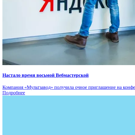
Настало время восьмой Вебмастерской
Компания «Мультзавод» получила очное приглашение на конфер
Подробнее