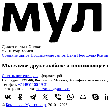
Делаем сайты в Химках
с 2010 года
Химки
Создание сайтов
Продвижение сайтов
Цены
Портфолио
Конта
Мы самое дружелюбное и понимающее di
Скачать презентацию
в формате .pdf
Наш адрес:
127566
,
Россия
,
,
г. Москва
,
Алтуфьевское шоссе, д
Телефон:
+7 (495) 166-19-31
Электронная почта:
multzavod@yandex.ru
©
Компания «Мультзавод»
, 2010—2026