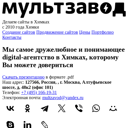
Делаем сайты в Химках
с 2010 года
Химки
Создание сайтов
Продвижение сайтов
Цены
Портфолио
Контакты
Мы самое дружелюбное и понимающее
digital-агентство в Химках, которому
Вы можете довериться
Скачать презентацию
в формате .pdf
Наш адрес:
127566
,
Россия
,
,
г. Москва
,
Алтуфьевское
шоссе, д. 48к2 (офис 101)
Телефон:
+7 (495) 166-19-31
Электронная почта:
multzavod@yandex.ru