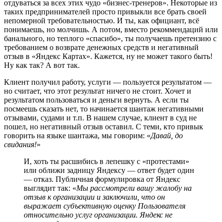
отдуваться за всех этих чудо «бизнес-тренеров». Некоторые из
таких предпринимателей просто привыкли все брать своей
непомерной требовательностью. И ты, как официант, всё
понимаешь, но молчишь. А потом, вместо рекоммендаций или
банального, но теплого «спасибо», ты получаешь претензию с
требованием о возврате денежных средств и негативный
отзыв в «Яндекс Картах». Кажется, ну не может такого быть!
Ну как так? А вот так.
Клиент получил работу, услуги — пользуется результатом —
но считает, что этот результат ничего не стоит. Хочет и
результатом пользоваться и деньги вернуть. А если ты
посмеешь сказать нет, то начинается шантаж негативными
отзывами, судами и т.п. В нашем случае, клиент в суд не
пошел, но негативный отзыв оставил. С теми, кто привык
говорить на языке шантажа, мы говорим: «
Давай, до
свидания!
»
И, хоть ты расшибись в лепешку с «протестами»
или оближи задницу Яндексу — ответ будет один
— отказ. Публичная формулировка от Яндекс
выглядит так: «
Мы рассмотрели вашу жалобу на
отзыв к организации и заключили, что он
выражает субъективную оценку Пользователя
относительно услуг организации. Яндекс не