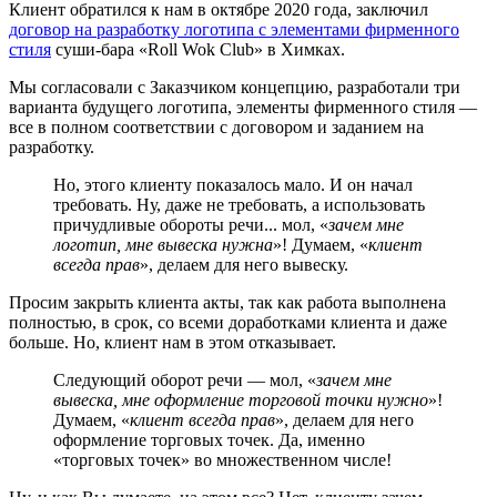
Клиент обратился к нам в октябре 2020 года, заключил
договор на разработку логотипа с элементами фирменного
стиля
суши-бара «Roll Wok Club» в Химках.
Мы согласовали с Заказчиком концепцию, разработали три
варианта будущего логотипа, элементы фирменного стиля —
все в полном соответствии с договором и заданием на
разработку.
Но, этого клиенту показалось мало. И он начал
требовать. Ну, даже не требовать, а использовать
причудливые обороты речи... мол, «
зачем мне
логотип, мне вывеска нужна
»! Думаем, «
клиент
всегда прав
», делаем для него вывеску.
Просим закрыть клиента акты, так как работа выполнена
полностью, в срок, со всеми доработками клиента и даже
больше. Но, клиент нам в этом отказывает.
Следующий оборот речи — мол, «
зачем мне
вывеска, мне оформление торговой точки нужно
»!
Думаем, «
клиент всегда прав
», делаем для него
оформление торговых точек. Да, именно
«торговых точек» во множественном числе!