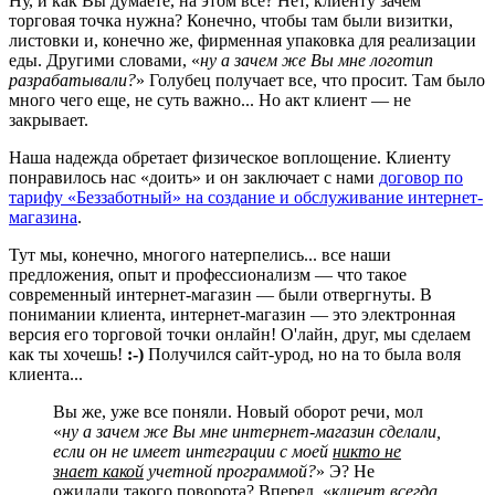
Ну, и как Вы думаете, на этом все? Нет, клиенту зачем
торговая точка нужна? Конечно, чтобы там были визитки,
листовки и, конечно же, фирменная упаковка для реализации
еды. Другими словами, «
ну а зачем же Вы мне логотип
разрабатывали?
» Голубец получает все, что просит. Там было
много чего еще, не суть важно... Но акт клиент — не
закрывает.
Наша надежда обретает физическое воплощение. Клиенту
понравилось нас «доить» и он заключает с нами
договор по
тарифу «Беззаботный» на создание и обслуживание интернет-
магазина
.
Тут мы, конечно, многого натерпелись... все наши
предложения, опыт и профессионализм — что такое
современный интернет-магазин — были отвергнуты. В
понимании клиента, интернет-магазин — это электронная
версия его торговой точки онлайн! О'лайн, друг, мы сделаем
как ты хочешь!
:-)
Получился сайт-урод, но на то была воля
клиента...
Вы же, уже все поняли. Новый оборот речи, мол
«
ну а зачем же Вы мне интернет-магазин сделали,
если он не имеет интеграции с моей
никто не
знает какой
учетной программой?
» Э? Не
ожидали такого поворота? Вперед, «
клиент всегда