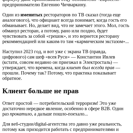
предпринимателю Евгению Чичваркину.
Один из
именитых
рестораторов по ТВ сказал (тогда еще
аналогового), что официант всегда понимает, когда гость его
обманывает. Но, делает вид, что не замечает этого. Мол, гость
обманул ресторан, а потому, рано или поздно, будет
чувствовать за собой «грешок», и это вернется ресторану
рекоммендацией или каким-то там «кармическим экстазом»...
Наступил 2023 год, и вот уже с экрана ТВ (правда,
цифрового) сам шеф «всея Руси» — Константин Ивлев
(кстати, совсем недавно он приезжал в Электросталь) —
утверждает, что времена, когда
клиент был всегда прав
—
прошли. Почему так? Потому, что практика показывает
обратное.
Клиент больше не прав
Ответ простой — потребительский терроризм! Это уже
достаточно нередкое явление, особенно в сфере B2B. Один
раз
прокатило
, а дальше пошло-поехало...
Для веб-студии/digital-агентства это давно уже реальность,
потому как приходится работать с предпринимателями и