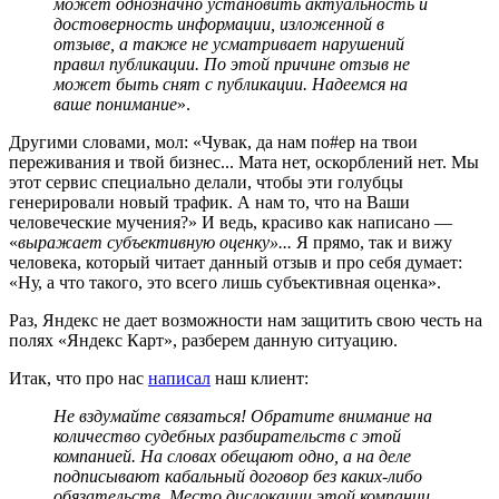
может однозначно установить актуальность и
достоверность информации, изложенной в
отзыве, а также не усматривает нарушений
правил публикации. По этой причине отзыв не
может быть снят с публикации. Надеемся на
ваше понимание
».
Другими словами, мол: «Чувак, да нам по#ер на твои
переживания и твой бизнес... Мата нет, оскорблений нет. Мы
этот сервис специально делали, чтобы эти голубцы
генерировали новый трафик. А нам то, что на Ваши
человеческие мучения?» И ведь, красиво как написано —
«
выражает субъективную оценку»...
Я прямо, так и вижу
человека, который читает данный отзыв и про себя думает:
«Ну, а что такого, это всего лишь субъективная оценка».
Раз, Яндекс не дает возможности нам защитить свою честь на
полях «Яндекс Карт», разберем данную ситуацию.
Итак, что про нас
написал
наш клиент:
Не вздумайте связаться! Обратите внимание на
количество судебных разбирательств с этой
компанией. На словах обещают одно, а на деле
подписывают кабальный договор без каких-либо
обязательств. Место дислокации этой компании