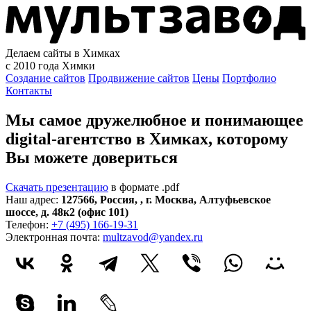
Делаем сайты в Химках
с 2010 года
Химки
Создание сайтов
Продвижение сайтов
Цены
Портфолио
Контакты
Мы самое дружелюбное и понимающее
digital-агентство в Химках, которому
Вы можете довериться
Скачать презентацию
в формате .pdf
Наш адрес:
127566
,
Россия
,
,
г. Москва
,
Алтуфьевское
шоссе, д. 48к2 (офис 101)
Телефон:
+7 (495) 166-19-31
Электронная почта:
multzavod@yandex.ru