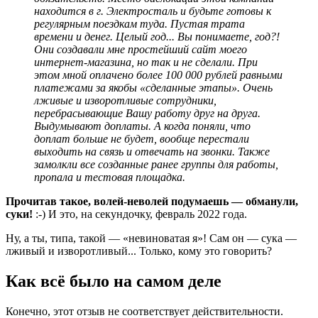
находится в г. Электросталь и будьте готовы к
регулярным поездкам туда. Пустая трата
времени и денег. Целый год... Вы понимаете, год?!
Они создавали мне простейший сайт моего
интернет-магазина, но так и не сделали. При
этом мной оплачено более 100 000 рублей равными
платежами за якобы «сделанные этапы». Очень
лживые и изворотливые сотрудники,
перебрасывающие Вашу работу друг на друга.
Выдумывают доплаты. А когда поняли, что
доплат больше не будет, вообще перестали
выходить на связь и отвечать на звонки. Также
замолкли все созданные ранее группы для работы,
пропала и тестовая площадка.
Прочитав такое, волей-неволей подумаешь — обманули,
суки!
:-) И это, на секундочку, февраль 2022 года.
Ну, а ты, типа, такой — «невиноватая я»! Сам он — сука —
лживый и изворотливый... Только, кому это говорить?
Как всё было на самом деле
Конечно, этот отзыв не соответствует действительности.