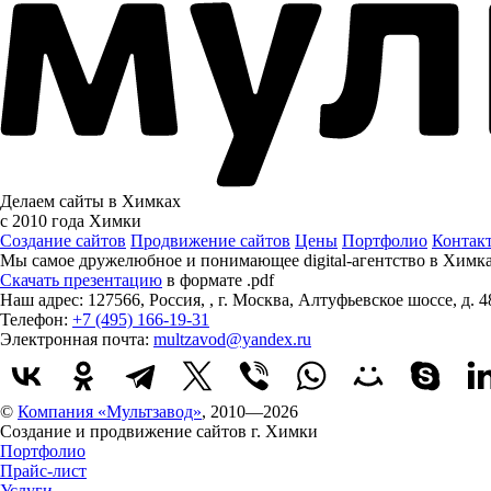
Делаем сайты в Химках
с 2010 года
Химки
Создание сайтов
Продвижение сайтов
Цены
Портфолио
Контак
Мы самое дружелюбное и понимающее digital-агентство в Химк
Скачать презентацию
в формате .pdf
Наш адрес:
127566
,
Россия
,
,
г. Москва
,
Алтуфьевское шоссе, д. 4
Телефон:
+7 (495) 166-19-31
Электронная почта:
multzavod@yandex.ru
©
Компания «Мультзавод»
, 2010—2026
Создание и продвижение сайтов г. Химки
Портфолио
Прайс-лист
Услуги