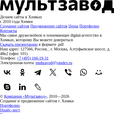
Делаем сайты в Химках
с 2010 года
Химки
Создание сайтов
Продвижение сайтов
Цены
Портфолио
Контакты
Мы самое дружелюбное и понимающее digital-агентство в
Химках, которому
Вы можете довериться
Скачать презентацию
в формате .pdf
Наш адрес:
127566
,
Россия
,
,
г. Москва
,
Алтуфьевское шоссе, д.
48к2 (офис 101)
Телефон:
+7 (495) 166-19-31
Электронная почта:
multzavod@yandex.ru
©
Компания «Мультзавод»
, 2010—2026
Создание и продвижение сайтов г. Химки
Портфолио
Прайс-лист