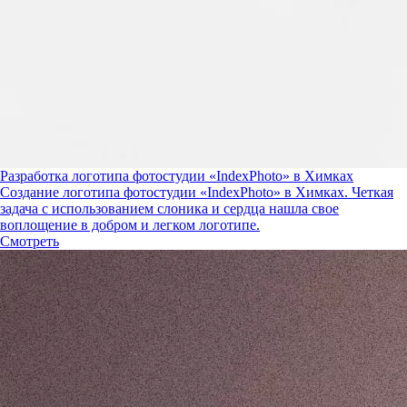
Разработка логотипа фотостудии «IndexPhoto» в Химках
Создание логотипа фотостудии «IndexPhoto» в Химках. Четкая
задача с использованием слоника и сердца нашла свое
воплощение в добром и легком логотипе.
Смотреть