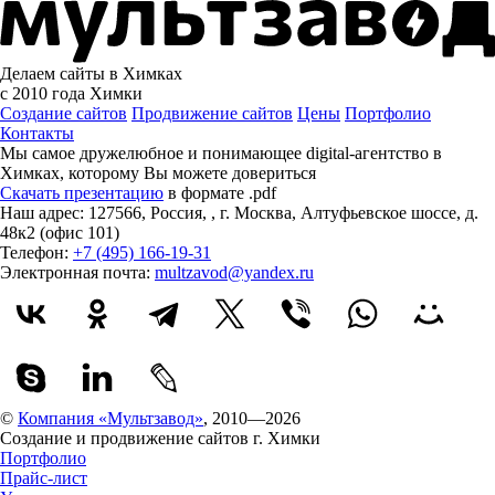
Делаем сайты в Химках
с 2010 года
Химки
Создание сайтов
Продвижение сайтов
Цены
Портфолио
Контакты
Мы самое дружелюбное и понимающее digital-агентство в
Химках, которому
Вы можете довериться
Скачать презентацию
в формате .pdf
Наш адрес:
127566
,
Россия
,
,
г. Москва
,
Алтуфьевское шоссе, д.
48к2 (офис 101)
Телефон:
+7 (495) 166-19-31
Электронная почта:
multzavod@yandex.ru
©
Компания «Мультзавод»
, 2010—2026
Создание и продвижение сайтов г. Химки
Портфолио
Прайс-лист